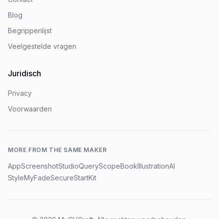
Blog
Begrippenlijst
Veelgestelde vragen
Juridisch
Privacy
Voorwaarden
MORE FROM THE SAME MAKER
AppScreenshotStudio
QueryScope
BookIllustrationAI
StyleMyFade
SecureStartKit