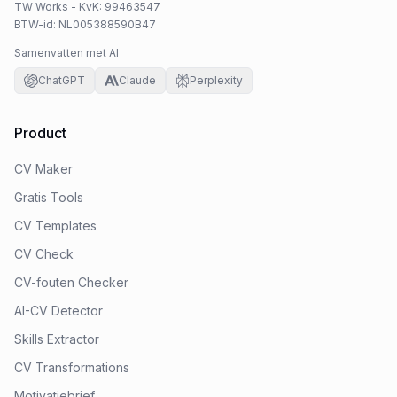
TW Works - KvK: 99463547
BTW-id: NL005388590B47
Samenvatten met AI
ChatGPT
Claude
Perplexity
Product
CV Maker
Gratis Tools
CV Templates
CV Check
CV-fouten Checker
AI-CV Detector
Skills Extractor
CV Transformations
Motivatiebrief