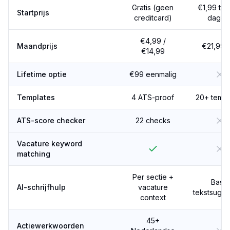
Gratis (geen
€1,99 tria
Startprijs
creditcard)
dagen
€4,99 /
Maandprijs
€21,99/
€14,99
Lifetime optie
€99 eenmalig
Templates
4 ATS-proof
20+ templ
ATS-score checker
22 checks
Vacature keyword
matching
Per sectie +
Basis
AI-schrijfhulp
vacature
tekstsugge
context
45+
Actiewerkwoorden