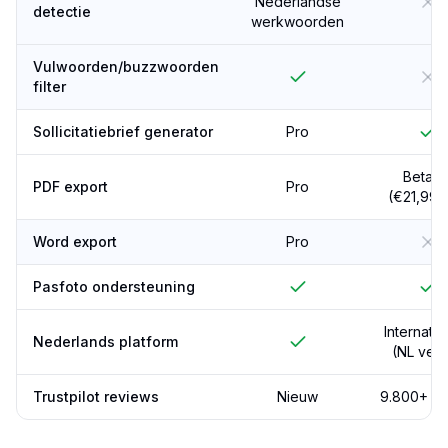
Nederlandse
detectie
werkwoorden
Vulwoorden/buzzwoorden
filter
Sollicitatiebrief generator
Pro
Betaal
PDF export
Pro
(€21,99/
Word export
Pro
Pasfoto ondersteuning
Internatio
Nederlands platform
(NL vers
Trustpilot reviews
Nieuw
9.800+ (4