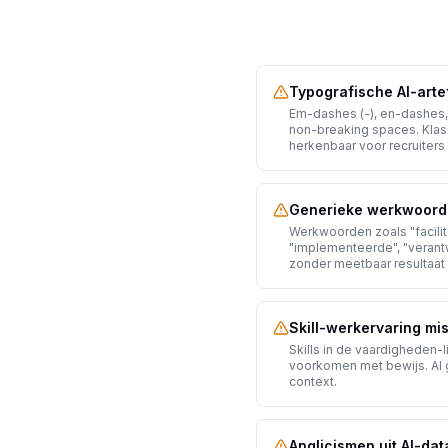
Typografische AI-arte
Em-dashes (-), en-dashes,
non-breaking spaces. Kla
herkenbaar voor recruiters
Generieke werkwoorde
Werkwoorden zoals "facilit
"implementeerde", "verant
zonder meetbaar resultaat 
Skill-werkervaring mi
Skills in de vaardigheden-li
voorkomen met bewijs. AI g
context.
Anglicismen uit AI-dat