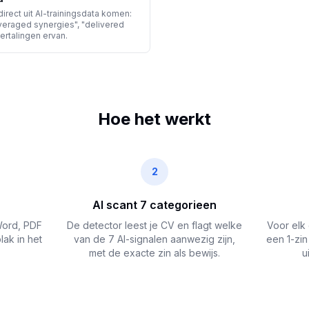
irect uit AI-trainingsdata komen:
everaged synergies", "delivered
vertalingen ervan.
Hoe het werkt
2
AI scant 7 categorieen
Word, PDF
De detector leest je CV en flagt welke
Voor elk 
ak in het
van de 7 AI-signalen aanwezig zijn,
een 1-zin
met de exacte zin als bewijs.
u