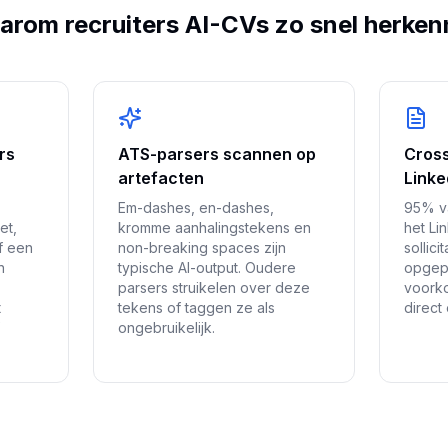
rom recruiters AI-CVs zo snel herke
rs
ATS-parsers scannen op
Cros
artefacten
Linke
Em-dashes, en-dashes,
95% va
et,
kromme aanhalingstekens en
het Li
f een
non-breaking spaces zijn
sollic
n
typische AI-output. Oudere
opgepo
parsers struikelen over deze
voorko
t
tekens of taggen ze als
direct
ongebruikelijk.