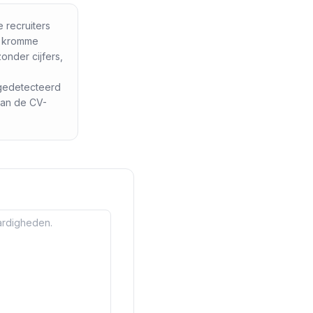
e recruiters
, kromme
nder cijfers,
 gedetecteerd
 aan de CV-