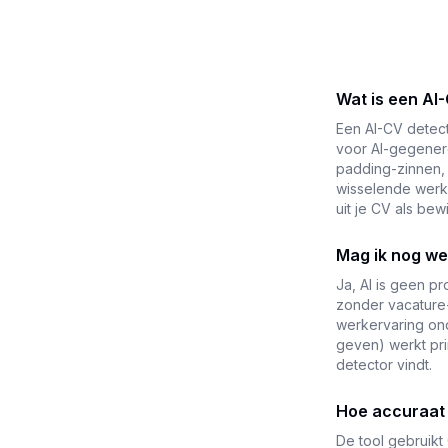
Wat is een AI
Een AI-CV detecto
voor AI-gegenere
padding-zinnen, 
wisselende werkw
uit je CV als bewi
Mag ik nog wel
Ja, AI is geen pr
zonder vacature-
werkervaring ond
geven) werkt pri
detector vindt.
Hoe accuraat 
De tool gebruikt