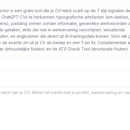
tor is een gratis tool die je CV-tekst scant op de 7 stijl-signalen di
 ChatGPT-CVs te herkennen: typografische artefacten (em-dashes
ens), padding-zinnen zonder informatie, generieke werkwoorden zo
e getallen, skills die niet in werkervaring verschijnen, wisselende
den, en anglicismen die direct uit AI-trainingsdata komen. Voor elk
je de exacte zin uit je CV als bewijs en een 1-zin fix. Complementair
r (inhoudelijke fouten) en de ATS Check Tool (structurele fouten).