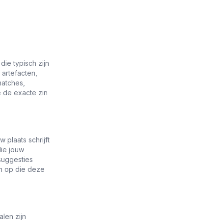
die typisch zijn
 artefacten,
matches,
e de exacte zin
 plaats schrijft
die jouw
suggesties
en op die deze
len zijn