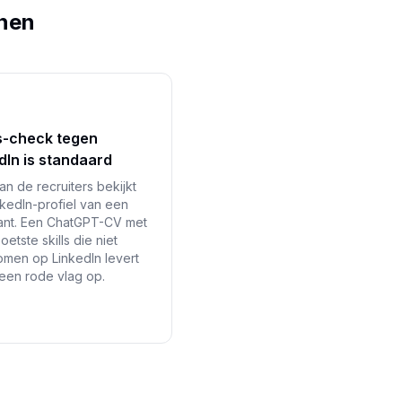
nnen
s-check tegen
dIn is standaard
n de recruiters bekijkt
nkedIn-profiel van een
itant. Een ChatGPT-CV met
etste skills die niet
men op LinkedIn levert
 een rode vlag op.