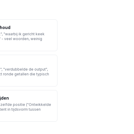
nhoud
", "waarbij ik gericht keek
n" - veel woorden, weinig
", "verdubbelde de output",
t ronde getallen die typisch
jden
elfde positie ("Ontwikkelde
stent in tijdsvorm tussen