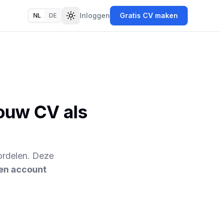
Inloggen
Gratis CV maken
NL
DE
Toggle theme
jouw CV als
ordelen. Deze
en account