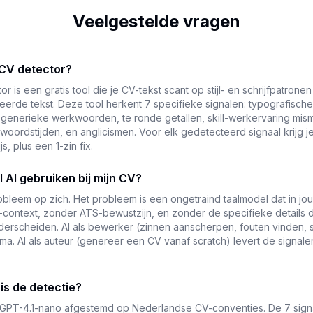
Veelgestelde vragen
-CV detector?
r is een gratis tool die je CV-tekst scant op stijl- en schrijfpatronen 
erde tekst. Deze tool herkent 7 specifieke signalen: typografische
generieke werkwoorden, te ronde getallen, skill-werkervaring mis
oordstijden, en anglicismen. Voor elk gedetecteerd signaal krijg j
js, plus een 1-zin fix.
 AI gebruiken bij mijn CV?
obleem op zich. Het probleem is een ongetraind taalmodel dat in jouw
context, zonder ATS-bewustzijn, en zonder de specifieke details 
erscheiden. AI als bewerker (zinnen aanscherpen, fouten vinden, 
ma. AI als auteur (genereer een CV vanaf scratch) levert de signal
is de detectie?
 GPT-4.1-nano afgestemd op Nederlandse CV-conventies. De 7 signa