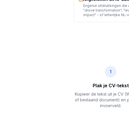
Engelse uitdrukkingen die d
"drove transformation", "l
impact" - of letterlijke NL-
1
Plak je CV-tekst
Kopieer de tekst uit je CV (
of bestaand document) en pl
invoerveld.