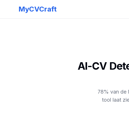
MyCVCraft
AI-CV Dete
78% van de N
tool laat zi