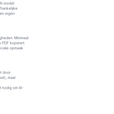
 AI-model
fhankelijke
sen eigen
igheden. Minimaal
en PDF kopieert:
peciale opmaak
et door
ut), maar
t nodig om AI-