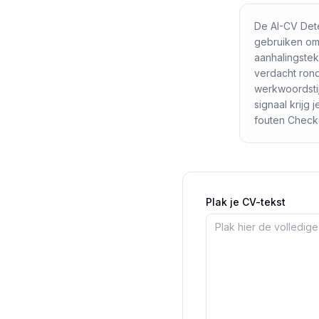
De AI-CV Detec
gebruiken om
aanhalingstek
verdacht rond
werkwoordstij
signaal krijg 
fouten Checke
Plak je CV-tekst