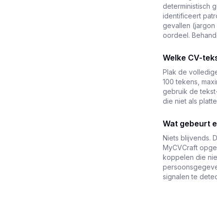
deterministisch 
identificeert pa
gevallen (jargon
oordeel. Behandel
Welke CV-teks
Plak de volledige
100 tekens, maxim
gebruik de tekst
die niet als plat
Wat gebeurt e
Niets blijvends.
MyCVCraft opgesl
koppelen die nie
persoonsgegevens
signalen te dete