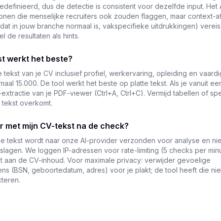
gedefinieerd, dus de detectie is consistent voor dezelfde input. Het
tronen die menselijke recruiters ook zouden flaggen, maar context-a
 dat in jouw branche normaal is, vakspecifieke uitdrukkingen) verei
 de resultaten als hints.
t werkt het beste?
 tekst van je CV inclusief profiel, werkervaring, opleiding en vaard
aal 15.000. De tool werkt het beste op platte tekst. Als je vanuit e
-extractie van je PDF-viewer (Ctrl+A, Ctrl+C). Vermijd tabellen of s
te tekst overkomt.
r met mijn CV-tekst na de check?
 De tekst wordt naar onze AI-provider verzonden voor analyse en ni
agen. We loggen IP-adressen voor rate-limiting (5 checks per minu
t aan de CV-inhoud. Voor maximale privacy: verwijder gevoelige
 (BSN, geboortedatum, adres) voor je plakt; de tool heeft die nie
cteren.