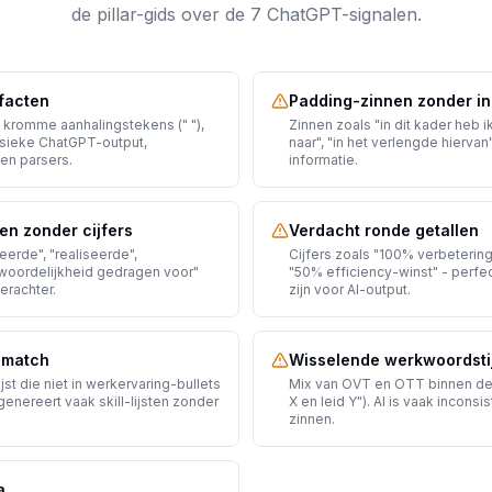
de pillar-gids over de 7 ChatGPT-signalen.
facten
Padding-zinnen zonder i
 kromme aanhalingstekens (" "),
Zinnen zoals "in dit kader heb ik
ssieke ChatGPT-output,
naar", "in het verlengde hierva
 en parsers.
informatie.
n zonder cijfers
Verdacht ronde getallen
eerde", "realiseerde",
Cijfers zoals "100% verbetering
woordelijkheid gedragen voor"
"50% efficiency-winst" - perfec
erachter.
zijn voor AI-output.
smatch
Wisselende werkwoordsti
jst die niet in werkervaring-bullets
Mix van OVT en OTT binnen dez
enereert vaak skill-lijsten zonder
X en leid Y"). AI is vaak inconsi
zinnen.
a